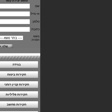
טופס יצירת קשר
שם:
אי-מייל:
טלפון:
כתובת:
נושא
הפניה:
בגידה
חקירות ביטוח
חקירות קניין רוחני
חקירות פליליות
חקירות מחשב