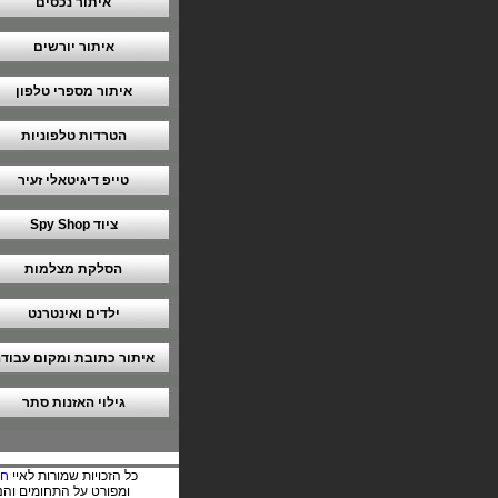
איתור נכסים
איתור יורשים
איתור מספרי טלפון
הטרדות טלפוניות
טייפ דיגיטאלי זעיר
ציוד Spy Shop
הסלקת מצלמות
ילדים ואינטרנט
איתור כתובת ומקום עבוד
גילוי האזנות סתר
כל הזכויות שמורות לאיי
חק
ומפורט על התחומים והנו