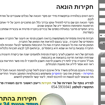
חקירות הונאה
כיום רואים בטלוויזיה ובתקשורת מידי יום מקרי הונאה של נוכלים שעובדים על אזר
ליבם.
מקרי הונאה הם שם נרדף לתרגילי עוקץ ובדרך כלל הם מתוכניים היטב על ידי אותם
הרחמנות התמימות והחוסר ידע של אנשים שונים.
ברוב המקרים מדובר במעילת כספים של בכירים בחברה פרטית או ציבורית שמתכננ
בקפדנות.
חברות פרטיות ומסחריות משתמשות ברואה חשבון פנימי או חיצוני של החברה אשר ח
והפסדים של החברה , ובכך בעצם להראות את המאזן של החברה.
המאזן מראה את כל הוצאות החברה ואת כל ההכנסות ומאפשר לבעלי המניות ולמ
החברה נמצאת ברווח או שמא היא בהפסדים , ובהתאם לכך לבצע תוכניות כלכליות
מטרתם של רואי החשבון לערוך ביקורת פנימית ולפעמים ישנה אף ביקורת חיצונית 
שגרתית המראה חריגה בהוצאות או בהכנסות.
מנכ"ל החברה צריך לתת דין וחשבון לרואה חשבון ולהסביר לו מה פשר החריגות וב
ראוי הוא אמור ליידע את מועצת המנהלים.
במידה והנכם מנהלים משרד גדול ואינכם רוצים ליפול קורבן למזימת הונאה תוכל
ה
חקירות
– מעסיק את טובי ה
חוקרים
ומשתמש בטכנולוגיות המעקב והציוד החדיש 
מה שנשאר לכם לעשות זה להיכנס לאתר, ליצור קשר ולהפסיק לחשוש.
למידע נוסף על השירות של איי
חקירות
וייעוץ ראשוני חינם השאירו פ
054-5931041
התקשרו לטלפון